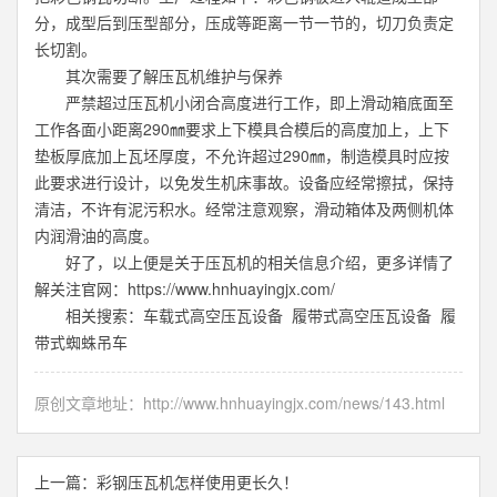
分，成型后到压型部分，压成等距离一节一节的，切刀负责定
长切割。
其次需要了解压瓦机维护与保养
严禁超过压瓦机小闭合高度进行工作，即上滑动箱底面至
工作各面小距离290㎜要求上下模具合模后的高度加上，上下
垫板厚底加上瓦坯厚度，不允许超过290㎜，制造模具时应按
此要求进行设计，以免发生机床事故。设备应经常擦拭，保持
清洁，不许有泥污积水。经常注意观察，滑动箱体及两侧机体
内润滑油的高度。
好了，以上便是关于压瓦机的相关信息介绍，更多详情了
解关注官网：
https://www.hnhuayingjx.com/
相关搜索：
车载式高空压瓦设备
履带式高空压瓦设备
履
带式蜘蛛吊车
原创文章地址：
http://www.hnhuayingjx.com/news/143.html
上一篇：​
彩钢压瓦机怎样使用更长久！