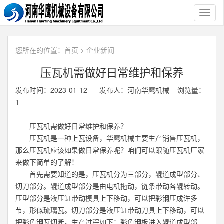
Toggl
naviga
您所在的位置：
首页
>
企业新闻
压瓦机需做好日常维护和保养
发布时间：2023-01-12 发布人：河南华鹰机械 浏览量：
1
压瓦机需做好日常维护和保养？
压瓦机
是一种上瓦设备，华鹰机械主要生产销售压瓦机，
那么压瓦机应该如果做日常保养呢？咱们可以跟随压瓦机厂家
来做下简单的了解！
首先需要知道的是，压瓦机分为三部分，辊道成型部分、
切刀部分。辊道成型部分是由电机拖动，链条带动各辊转动。
压型部分是液压缸带动模具上下移动，可以把彩钢压成许多
节，形似琉璃瓦。切刀部分是液压缸带动刀具上下移动，可以
把彩色钢瓦切断。生产过程如下：彩色钢板进入辊道成型部