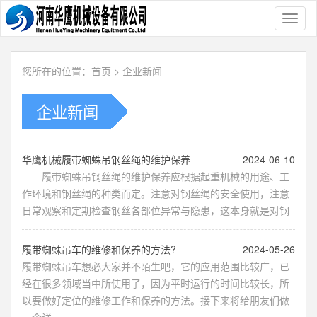
Toggl
naviga
您所在的位置：
首页
>
企业新闻
企业新闻
​华鹰机械履带蜘蛛吊钢丝绳的维护保养
2024-06-10
履带蜘蛛吊钢丝绳的维护保养应根据起重机械的用途、工
作环境和钢丝绳的种类而定。注意对钢丝绳的安全使用，注意
日常观察和定期检查钢丝各部位异常与隐患，这本身就是对钢
​履带蜘蛛吊车的维修和保养的方法?
2024-05-26
履带蜘蛛吊车想必大家并不陌生吧，它的应用范围比较广，已
经在很多领域当中所使用了，因为平时运行的时间比较长，所
以要做好定位的维修工作和保养的方法。接下来将给朋友们做